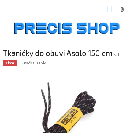
Přejít
NÁKUP
na
obsah
KOŠÍK
Tkaničky do obuvi Asolo 150 cm
851
Značka:
Asolo
Akce