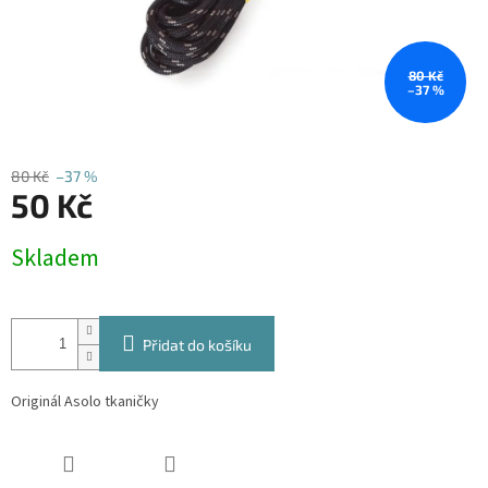
80 Kč
–37 %
80 Kč
–37 %
50 Kč
Měrná
Skladem
cena:
Přidat do košíku
Originál Asolo tkaničky