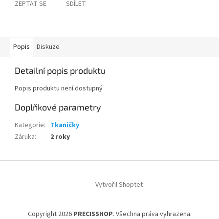
ZEPTAT SE
SDÍLET
Popis
Diskuze
Detailní popis produktu
Popis produktu není dostupný
Doplňkové parametry
Kategorie
:
Tkaničky
Záruka
:
2 roky
Z
á
Vytvořil Shoptet
p
a
t
Copyright 2026
PRECISSHOP
. Všechna práva vyhrazena.