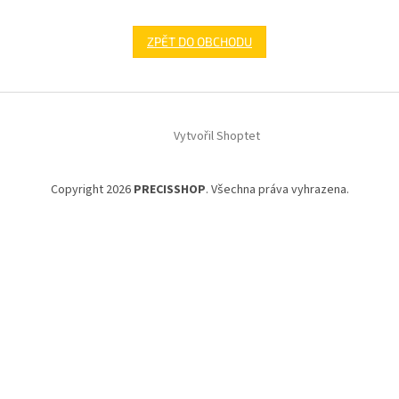
ZPĚT DO OBCHODU
Z
á
Vytvořil Shoptet
p
a
t
Copyright 2026
PRECISSHOP
. Všechna práva vyhrazena.
í