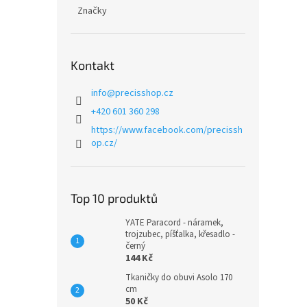
n
Značky
e
l
Kontakt
info
@
precisshop.cz
+420 601 360 298
https://www.facebook.com/precissh
op.cz/
Top 10 produktů
YATE Paracord - náramek,
trojzubec, píšťalka, křesadlo -
černý
144 Kč
Tkaničky do obuvi Asolo 170
cm
50 Kč