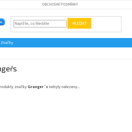
OBCHODNÍ PODMÍNKY
HLEDAT
Značky
ger´s
rodukty značky
Granger´s
nebyly nalezeny...