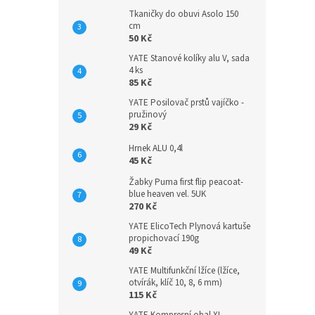
Tkaničky do obuvi Asolo 150
cm
50 Kč
YATE Stanové kolíky alu V, sada
4 ks
85 Kč
YATE Posilovač prstů vajíčko -
pružinový
29 Kč
Hrnek ALU 0,4l
45 Kč
Žabky Puma first flip peacoat-
blue heaven vel. 5UK
270 Kč
YATE ElicoTech Plynová kartuše
propichovací 190g
49 Kč
YATE Multifunkční lžíce (lžíce,
otvírák, klíč 10, 8, 6 mm)
115 Kč