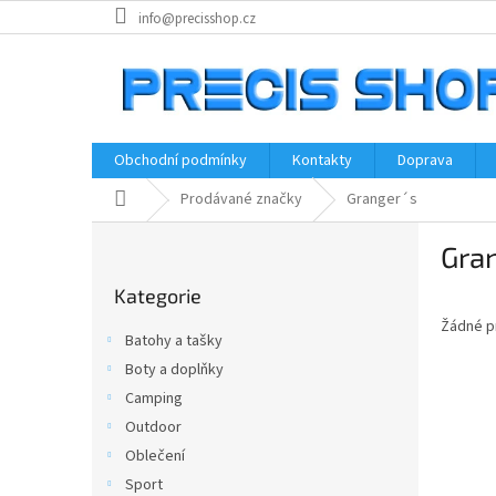
Přejít
info@precisshop.cz
na
obsah
Obchodní podmínky
Kontakty
Doprava
Domů
Prodávané značky
Granger´s
P
Gran
o
Přeskočit
s
Kategorie
kategorie
t
Žádné p
r
Batohy a tašky
a
Boty a doplňky
n
Camping
n
í
Outdoor
p
Oblečení
a
Sport